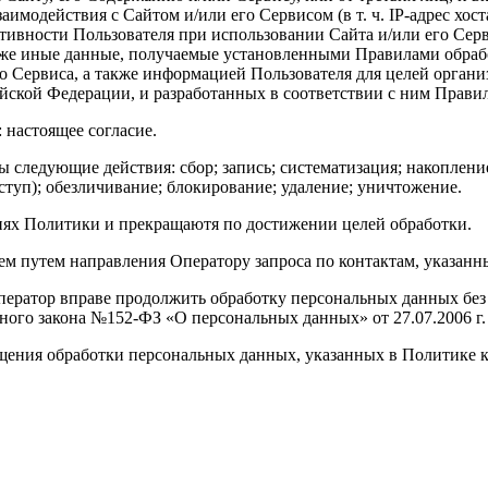
аимодействия с Сайтом и/или его Сервисом (в т. ч. IP-адрес хос
ктивности Пользователя при использовании Сайта и/или его Сер
акже иные данные, получаемые установленными Правилами обраб
о Сервиса, а также информацией Пользователя для целей орган
ийской Федерации, и разработанных в соответствии с ним Прав
 настоящее согласие.
 следующие действия: сбор; запись; систематизация; накопление
ступ); обезличивание; блокирование; удаление; уничтожение.
виях Политики и прекращаютя по достижении целей обработки.
ем путем направления Оператору запроса по контактам, указанн
ператор вправе продолжить обработку персональных данных без 
ального закона №152-ФЗ «О персональных данных» от 27.07.2006 г.
ращения обработки персональных данных, указанных в Политике