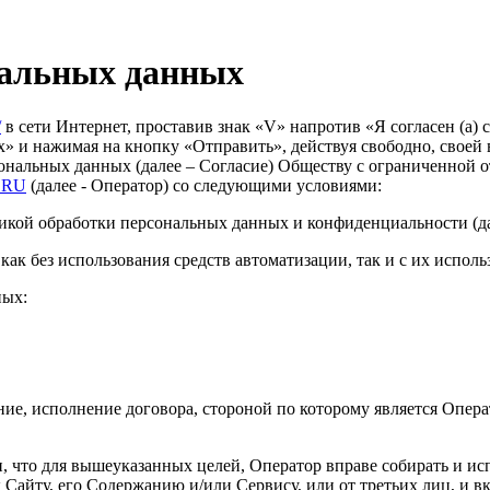
нальных данных
/
в сети Интернет, проставив знак «V» напротив «Я согласен (а
» и нажимая на кнопку «Отправить», действуя свободно, своей в
рсональных данных (далее – Согласие) Обществу с ограниченно
.RU
(далее - Оператор) со следующими условиями:
икой обработки персональных данных и конфиденциальности (да
как без использования средств автоматизации, так и с их исполь
ных:
ние, исполнение договора, стороной по которому является Опе
ен, что для вышеуказанных целей, Оператор вправе собирать и 
 Сайту, его Содержанию и/или Сервису, или от третьих лиц, и в