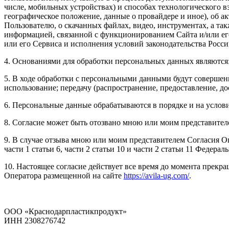
числе, мобильных устройствах) и способах технологического вз
географическое положение, данные о провайдере и иное), об а
Пользователю, о скачанных файлах, видео, инструментах, а т
информацией, связанной с функционированием Сайта и/или ег
или его Сервиса и исполнения условий законодательства Росс
4. Основаниями для обработки персональных данных являются:
5. В ходе обработки с персональными данными будут совершены
использование; передачу (распространение, предоставление, до
6. Персональные данные обрабатываются в порядке и на усло
8. Согласие может быть отозвано мною или моим представител
9. В случае отзыва мною или моим представителем Согласия О
части 1 статьи 6, части 2 статьи 10 и части 2 статьи 11 Федер
10. Настоящее согласие действует все время до момента прек
Оператора размещенной на сайте
https://avila-ug.com/
.
ООО «Краснодарпластикпродукт»
ИНН 2308276742