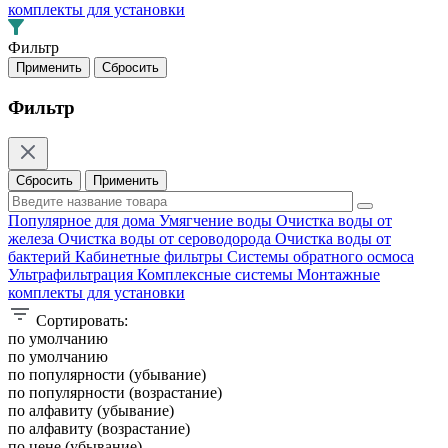
комплекты для установки
Фильтр
Фильтр
Сбросить
Применить
Популярное для дома
Умягчение воды
Очистка воды от
железа
Очистка воды от сероводорода
Очистка воды от
бактерий
Кабинетные фильтры
Системы обратного осмоса
Ультрафильтрация
Комплексные системы
Монтажные
комплекты для установки
Сортировать:
по умолчанию
по умолчанию
по популярности (убывание)
по популярности (возрастание)
по алфавиту (убывание)
по алфавиту (возрастание)
по цене (убывание)