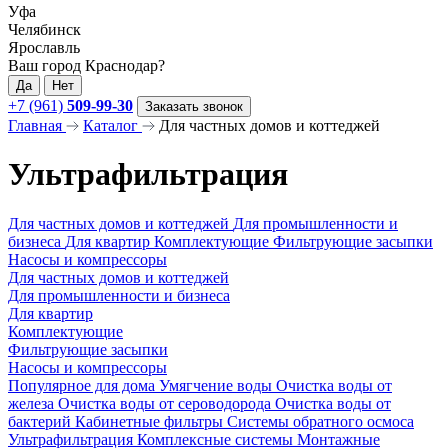
Уфа
Челябинск
Ярославль
Ваш город Краснодар?
Да
Нет
+7 (961)
509-99-30
Заказать звонок
Главная
Каталог
Для частных домов и коттеджей
Ультрафильтрация
Для частных домов и коттеджей
Для промышленности и
бизнеса
Для квартир
Комплектующие
Фильтрующие засыпки
Насосы и компрессоры
Для частных домов и коттеджей
Для промышленности и бизнеса
Для квартир
Комплектующие
Фильтрующие засыпки
Насосы и компрессоры
Популярное для дома
Умягчение воды
Очистка воды от
железа
Очистка воды от сероводорода
Очистка воды от
бактерий
Кабинетные фильтры
Системы обратного осмоса
Ультрафильтрация
Комплексные системы
Монтажные