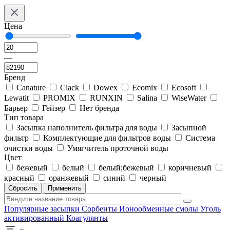
Цена
—
Бренд
Canature
Clack
Dowex
Ecomix
Ecosoft
Lewatit
PROMIX
RUNXIN
Salina
WiseWater
Барьер
Гейзер
Нет бренда
Тип товара
Засыпка наполнитель фильтра для воды
Засыпной
фильтр
Комплектующие для фильтров воды
Система
очистки воды
Умягчитель проточной воды
Цвет
бежевый
белый
белый;бежевый
коричневый
красный
оранжевый
синий
черный
Сбросить
Применить
Популярные засыпки
Сорбенты
Ионообменные смолы
Уголь
активированный
Коагулянты