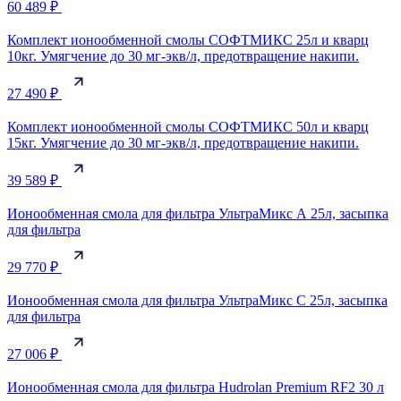
60 489 ₽
Комплект ионообменной смолы СОФТМИКС 25л и кварц
10кг. Умягчение до 30 мг-экв/л, предотвращение накипи.
27 490 ₽
Комплект ионообменной смолы СОФТМИКС 50л и кварц
15кг. Умягчение до 30 мг-экв/л, предотвращение накипи.
39 589 ₽
Ионообменная смола для фильтра УльтраМикс А 25л, засыпка
для фильтра
29 770 ₽
Ионообменная смола для фильтра УльтраМикс С 25л, засыпка
для фильтра
27 006 ₽
Ионообменная смола для фильтра Hudrolan Premium RF2 30 л