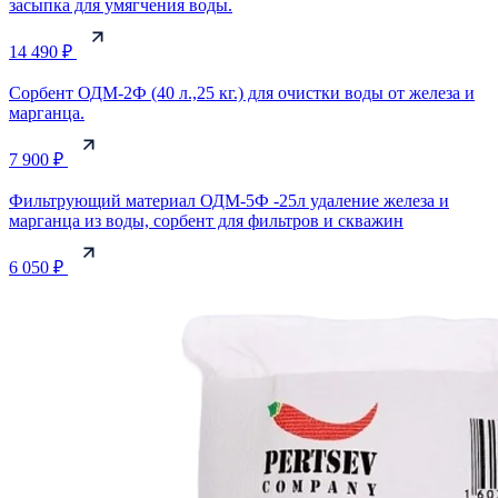
засыпка для умягчения воды.
14 490 ₽
Сорбент ОДМ-2Ф (40 л.,25 кг.) для очистки воды от железа и
марганца.
7 900 ₽
Фильтрующий материал ОДМ-5Ф -25л удаление железа и
марганца из воды, сорбент для фильтров и скважин
6 050 ₽