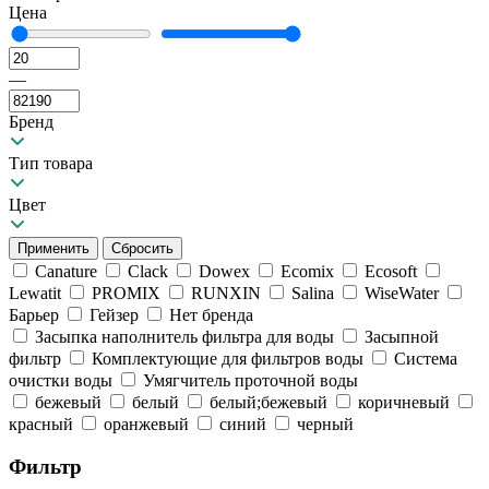
Цена
—
Бренд
Тип товара
Цвет
Canature
Clack
Dowex
Ecomix
Ecosoft
Lewatit
PROMIX
RUNXIN
Salina
WiseWater
Барьер
Гейзер
Нет бренда
Засыпка наполнитель фильтра для воды
Засыпной
фильтр
Комплектующие для фильтров воды
Система
очистки воды
Умягчитель проточной воды
бежевый
белый
белый;бежевый
коричневый
красный
оранжевый
синий
черный
Фильтр