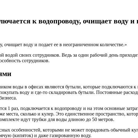
лючается к водопроводу, очищает воду и
у, очищает воду и подает ее в неограниченном количестве.»
й водой своих сотрудников. Ведь за один рабочий день приходит
особность сотрудников.
лями
ом воды в офисах являются бутыли, которые подключаются к кул
 покупать воду и где-то складировать бутыли. Постоянные расход
бизнеса.
тся 1 раз, подключается к водопроводу и на этом основные затр
е места, сколько и кулер. Это единственное пространство, кото
комплекте идут трубки для воды длиною до 50 метров.
сных особенностей, которыми не может порадовать обычный кул
ячую (кипяток) и даже газированную воду.